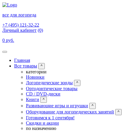
все для логопеда
+7 (495) 121-32-22
Личный кабинет
(0)
0 руб.
Главная
Все товары
^
категории
Новинки
Логопедические зонды
^
Ортодонтические товары
CD / DVD-диски
Книги
^
Развивающие игры и игрушки
^
Оборудование для логопедических занятий
^
Готовимся к 1 сентября!
Скидки и акции
по назначению