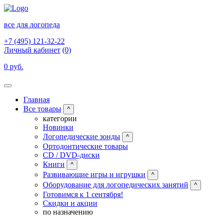
все для логопеда
+7 (495) 121-32-22
Личный кабинет
(0)
0 руб.
Главная
Все товары
^
категории
Новинки
Логопедические зонды
^
Ортодонтические товары
CD / DVD-диски
Книги
^
Развивающие игры и игрушки
^
Оборудование для логопедических занятий
^
Готовимся к 1 сентября!
Скидки и акции
по назначению