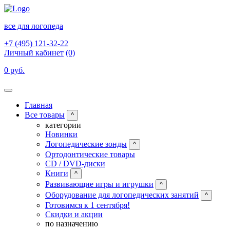
все для логопеда
+7 (495) 121-32-22
Личный кабинет
(0)
0 руб.
Главная
Все товары
^
категории
Новинки
Логопедические зонды
^
Ортодонтические товары
CD / DVD-диски
Книги
^
Развивающие игры и игрушки
^
Оборудование для логопедических занятий
^
Готовимся к 1 сентября!
Скидки и акции
по назначению