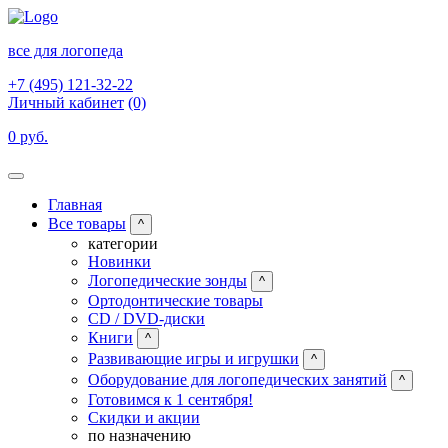
все для логопеда
+7 (495) 121-32-22
Личный кабинет
(0)
0 руб.
Главная
Все товары
^
категории
Новинки
Логопедические зонды
^
Ортодонтические товары
CD / DVD-диски
Книги
^
Развивающие игры и игрушки
^
Оборудование для логопедических занятий
^
Готовимся к 1 сентября!
Скидки и акции
по назначению