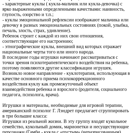
- характерные куклы ( кукла-мальчик или кукла-девочка) с
ярко выраженными определенными качествами: наивность,
глупость, озорство и т.п.;
- куклы эмоциональной рефлексии изображают мальчика или
девочку в разных эмоциональных состояниях (покой, улыбка,
печаль, злость, страх, удивление).
Ребенок строит с каждой из них свои отношения,
соответствующие его настроению;
- этнографические куклы, внешний вид которых отражает
национальные черты того или иного народа.
В последние годы игрушки начинают рассматриваться с
точки зрения психотерапевтического воздействия на ребенка,
поэтому появляются другие классификации игрушек.
Возникло новое направление - куклотерапия, использующая в
качестве основного приема психокоррекционного
воздействия куклу как промежуточный объект
взаимодействия ребенка и взрослого (родителя, социального
педагога, психолога, врача).
Игрушки и материалы, необходимые для игровой терапии,
американский психолог Г. Лэндрет предлагает сгруппировать
в три большие класса:
Игрушки из реальной жизни. В эту группу входят кукольное
семейство, кукольный домик, марионетки и несуществующие
персонажи (Гамби - кукла с «пустым» (неразрисованным)