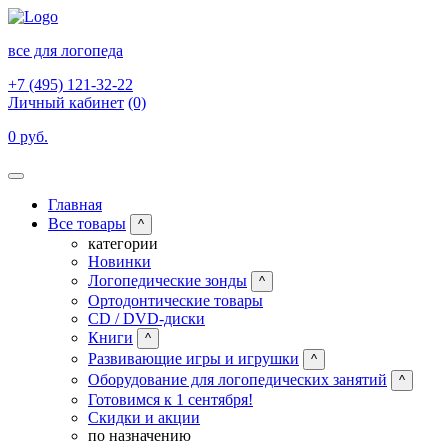
все для логопеда
+7 (495) 121-32-22
Личный кабинет
(0)
0 руб.
Главная
Все товары
^
категории
Новинки
Логопедические зонды
^
Ортодонтические товары
CD / DVD-диски
Книги
^
Развивающие игры и игрушки
^
Оборудование для логопедических занятий
^
Готовимся к 1 сентября!
Скидки и акции
по назначению