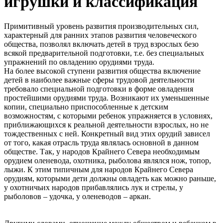
игрушки и классификация
Примитивный уровень развития производительных сил,
характерный для ранних этапов развития человеческого
общества, позволял включать детей в труд взрослых безо
всякой предварительной подготовки, т.е. без специальных
упражнений по овладению орудиями труда.
На более высокой ступени развития общества включение
детей в наиболее важные сферы трудовой деятельности
требовало специальной подготовки в форме овладения
простейшими орудиями труда. Возникают их уменьшенные
копии, специально приспособленные к детским
возможностям, с которыми ребенок упражняется в условиях,
приближающихся к реальной деятельности взрослых, но не
тождественных с ней. Конкретный вид этих орудий зависел
от того, какая отрасль труда являлась основной в данном
обществе. Так, у народов Крайнего Севера необходимым
орудием оленевода, охотника, рыболова являлся нож, топор,
лыжи. К этим типичным для народов Крайнего Севера
орудиям, которыми дети должны овладеть как можно раньше,
у охотничьих народов прибавлялись лук и стрелы, у
рыболовов – удочка, у оленеводов – аркан.