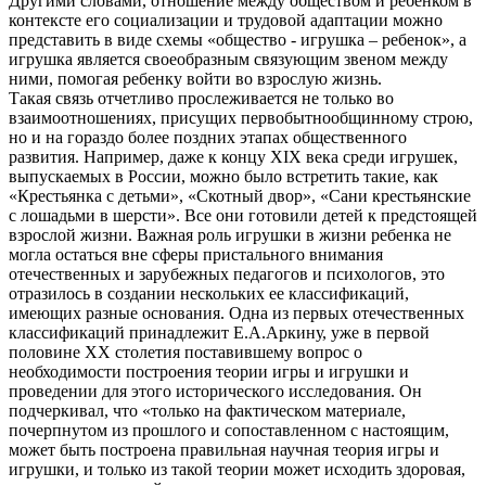
Другими словами, отношение между обществом и ребенком в
контексте его социализации и трудовой адаптации можно
представить в виде схемы «общество - игрушка – ребенок», а
игрушка является своеобразным связующим звеном между
ними, помогая ребенку войти во взрослую жизнь.
Такая связь отчетливо прослеживается не только во
взаимоотношениях, присущих первобытнообщинному строю,
но и на гораздо более поздних этапах общественного
развития. Например, даже к концу XIX века среди игрушек,
выпускаемых в России, можно было встретить такие, как
«Крестьянка с детьми», «Скотный двор», «Сани крестьянские
с лошадьми в шерсти». Все они готовили детей к предстоящей
взрослой жизни. Важная роль игрушки в жизни ребенка не
могла остаться вне сферы пристального внимания
отечественных и зарубежных педагогов и психологов, это
отразилось в создании нескольких ее классификаций,
имеющих разные основания. Одна из первых отечественных
классификаций принадлежит Е.А.Аркину, уже в первой
половине XX столетия поставившему вопрос о
необходимости построения теории игры и игрушки и
проведении для этого исторического исследования. Он
подчеркивал, что «только на фактическом материале,
почерпнутом из прошлого и сопоставленном с настоящим,
может быть построена правильная научная теория игры и
игрушки, и только из такой теории может исходить здоровая,