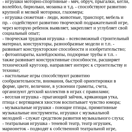
- игрушки моторно-спортивные - мяч, обруч, прыгалки, кегли,
волейбол, бирюльки, мозаика и т.д. - способствуют развитию
крупной и мелкой моторики, глазомера;
- игрушка сюжетная - люди, животные, транспорт, мебель и
пр. - содействуют развитию творческой подражательной игре,
через которую ребенок выявляет, закрепляет и углубляет свой
социальный опыт;
- творческая трудовая игрушка – всевозможный строительный
материал, конструкторы, разнообразные модели и т.п. -
развивает конструкторские способности и изобретательство;
- фотоаппараты, калейдоскопы, подзорные трубы и т.п. -
также развивает конструктивные способности, расширяет
технический кругозор, направляет интерес к строительству и
технике;
- настольные игры способствуют развитию
сообразительности, внимания, быстрой ориентировки в
форме, цвете, величине, в усвоении грамоты, счета,
организуют детский коллектив в играх с правилами;
- веселая игрушка - прыгающий зайчик, крякающая утка,
птица с вертящимся хвостом воспитывает чувство юмора;
- музыкальные игрушки - поющие птицы, примитивные
музыкальные инструменты, игрушки с музыкальной
мелодией - служат средством развития музыкального слуха;
- театральная игрушка - теневой театр, театр игрушек,
марионеток - подводят к собственной театральной игре,