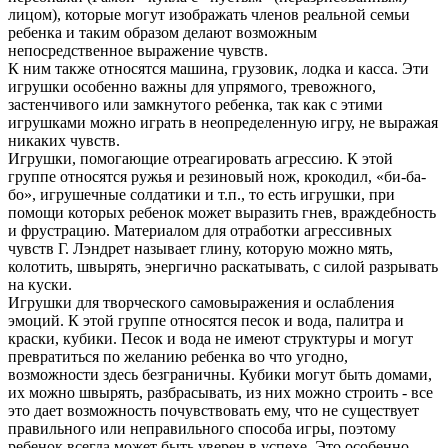
лицом), которые могут изображать членов реальной семьи
ребенка и таким образом делают возможным
непосредственное выражение чувств.
К ним также относятся машина, грузовик, лодка и касса. Эти
игрушки особенно важны для упрямого, тревожного,
застенчивого или замкнутого ребенка, так как с этими
игрушками можно играть в неопределенную игру, не выражая
никаких чувств.
Игрушки, помогающие отреагировать агрессию. К этой
группе относятся ружья и резиновый нож, крокодил, «би-ба-
бо», игрушечные солдатики и т.п., то есть игрушки, при
помощи которых ребенок может выразить гнев, враждебность
и фрустрацию. Материалом для отработки агрессивных
чувств Г. Лэндрет называет глину, которую можно мять,
колотить, швырять, энергично раскатывать, с силой разрывать
на куски.
Игрушки для творческого самовыражения и ослабления
эмоций. К этой группе относятся песок и вода, палитра и
краски, кубики. Песок и вода не имеют структуры и могут
превратиться по желанию ребенка во что угодно,
возможности здесь безграничны. Кубики могут быть домами,
их можно швырять, разбрасывать, из них можно строить - все
это дает возможность почувствовать ему, что не существует
правильного или неправильного способа игры, поэтому
ребенок всегда может быть уверен в успехе. Это особенно