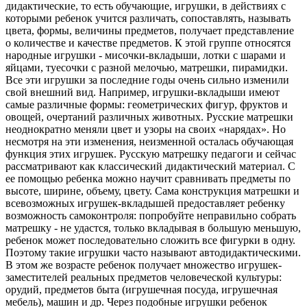
дидактические, то есть обучающие, игрушки, в действиях с
которыми ребенок учится различать, сопоставлять, называть
цвета, формы, величины предметов, получает представление
о количестве и качестве предметов. К этой группе относятся
народные игрушки - мисочки-вкладыши, лотки с шарами и
яйцами, туесочки с разной мелочью, матрешки, пирамидки.
Все эти игрушки за последние годы очень сильно изменили
свой внешний вид. Например, игрушки-вкладыши имеют
самые различные формы: геометрических фигур, фруктов и
овощей, очертаний различных животных. Русские матрешки
неоднократно меняли цвет и узоры на своих «нарядах». Но
несмотря на эти изменения, неизменной осталась обучающая
функция этих игрушек. Русскую матрешку педагоги и сейчас
рассматривают как классический дидактический материал. С
ее помощью ребенка можно научит сравнивать предметы по
высоте, ширине, объему, цвету. Сама конструкция матрешки и
всевозможных игрушек-вкладышей предоставляет ребенку
возможность самоконтроля: попробуйте неправильно собрать
матрешку - не удастся, только вкладывая в большую меньшую,
ребенок может последовательно сложить все фигурки в одну.
Поэтому такие игрушки часто называют автодидактическими.
В этом же возрасте ребенок получает множество игрушек-
заместителей реальных предметов человеческой культуры:
орудий, предметов быта (игрушечная посуда, игрушечная
мебель), машин и др. Через подобные игрушки ребенок