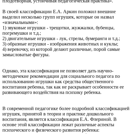
плодотворная, устойчивая педагогическая практика».
В своей классификации Е.А. Аркин положил внешние
выделил несколько групп игрушек, которые он назвал
«изначальными»:
1) звуковые игрушки - трещотки, жужжалки, бубенцы,
погремушки и т.д.;
2) двигательные игрушки - лук, стрелы, бумеранги и т.д.;
3) образные игрушки - изображения животных и куклы;
4) веревочку, из которой делают различные, порой самые
замысловатые фигуры.
Однако, эта классификация не позволяет дать научно-
методичекие рекомендации для социального педагога по
использованию игрушки как средства общественного
воспитания ребенка, так как не раскрывает особенности ее
развивающего воздействия на психику ребенка.
В современной педагогике более подробной классификацией
игрушек, принятой в теории и практике дошкольного
воспитания, является классификация Е.А. Флериной. В
основе этой классификации лежат различные аспекты
психического и физического развития ребенка: