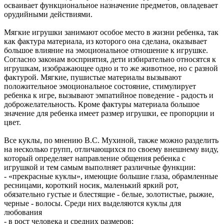
осваивает функциональное назначение предметов, овладевает
орудийными действиями.
Мягкие игрушки занимают особое место в жизни ребенка, так
как фактура материала, из которого она сделана, оказывает
большое влияние на эмоциональное отношение к игрушке.
Согласно законам восприятия, дети избирательно относятся к
игрушкам, изображающее одно и то же животное, но с разной
фактурой. Мягкие, пушистые материалы вызывают
положительное эмоциональное состояние, стимулирует
ребенка к игре, вызывают эмпатийное поведение - радость и
доброжелательность. Кроме фактуры материала большое
значение для ребенка имеет размер игрушки, ее пропорции и
цвет.
Все куклы, по мнению В.С. Мухиной, также можно разделить
на несколько групп, отличающихся по своему внешнему виду,
который определяет направление общения ребенка с
игрушкой и тем самым выполняет различные функции:
- «прекрасные куклы», имеющие большие глаза, обрамленные
ресницами, короткий носик, маленький яркий рот,
обязательно густые и блестящие - белые, золотистые, рыжие,
черные - волосы. Среди них выделяются куклы для
любования
- в рост человека и средних размеров;